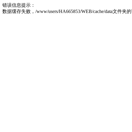
错误信息提示：
数据缓存失败，/www/users/HA665853/WEB/cache/data